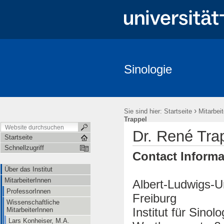
Sinologie
Über das Institut
MitarbeiterInnen
Studium
Forschung
Freiburger China-Gespräche
Veranstaltungen
Kooperationen
›
Sie sind hier:
Startseite
Mitarbei
Trappel
Dr. René Tra
Startseite
Schnellzugriff
Contact Informa
Über das Institut
MitarbeiterInnen
Albert-Ludwigs-Un
ProfessorInnen
Freiburg
Wissenschaftliche
Institut für Sinolo
MitarbeiterInnen
Lars Konheiser, M.A.