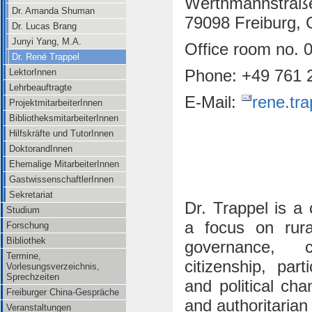
Werthmannstraß
Dr. Amanda Shuman
79098 Freiburg,
Dr. Lucas Brang
Junyi Yang, M.A.
Office room no. 
Dr. René Trappel
Phone: +49 761 
LektorInnen
Lehrbeauftragte
E-Mail:
rene.tra
ProjektmitarbeiterInnen
BibliotheksmitarbeiterInnen
Hilfskräfte und TutorInnen
DoktorandInnen
Ehemalige MitarbeiterInnen
GastwissenschaftlerInnen
Sekretariat
Dr. Trappel is a 
Studium
a focus on rura
Forschung
Bibliothek
governance, co
Termine,
citizenship, part
Vorlesungsverzeichnis,
Sprechzeiten
and political ch
Freiburger China-Gespräche
and authoritarian 
Veranstaltungen