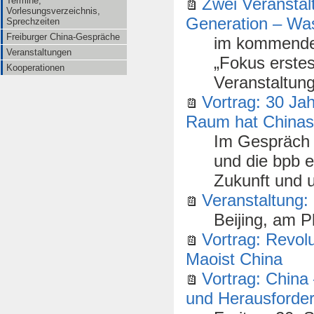
Zwei Veranstal
Termine,
Vorlesungsverzeichnis,
Generation – Was
Sprechzeiten
Freiburger China-Gespräche
im kommenden
Veranstaltungen
„Fokus erstes
Kooperationen
Veranstaltun
Vortrag: 30 Ja
Raum hat Chinas 
Im Gespräch 
und die bpb e
Zukunft und 
Veranstaltung:
Beijing, am 
Vortrag: Revolu
Maoist China
Vortrag: China
und Herausforder