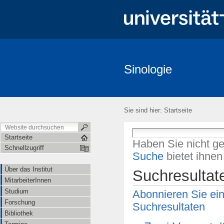
Sinologie
Über das Institut
MitarbeiterInnen
Studium
Forschung
Freiburger China-Gespräche
Veranstaltungen
Kooperationen
Sie sind hier:
Startseite
Startseite
Haben Sie nicht g
Schnellzugriff
Suche
bietet ihne
Über das Institut
Suchresultat
MitarbeiterInnen
Studium
Abonnieren Sie ei
Forschung
Suchresultaten
Bibliothek