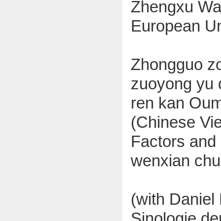
Zhengxu Wan
European Un
Zhongguo zo
zuoyong yu d
ren kan Oume
(Chinese Vie
Factors and 
wenxian chu
(with Daniel
Sinologie der