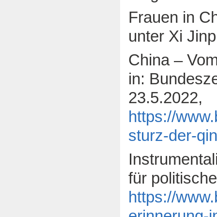
Frauen in Ch
unter Xi Jinp
China – Vom
in: Bundesze
23.5.2022,
https://www
sturz-der-qi
Instrumental
für politisc
https://www.
erinnerung-i