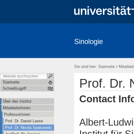
Sinologie
Über das Institut
MitarbeiterInnen
Studium
Forschung
Freiburger China-Gespräche
Veranstaltungen
Kooperationen
›
Sie sind hier:
Startseite
Mitarbei
Prof. Dr.
Startseite
Schnellzugriff
Contact Inf
Über das Institut
MitarbeiterInnen
ProfessorInnen
Albert-Ludw
Prof. Dr. Daniel Leese
Prof. Dr. Nicola Spakowski
Institut für S