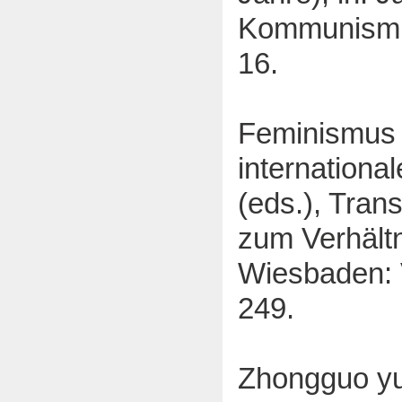
Kommunismus
16.
Feminismus 
internationa
(eds.), Tran
zum Verhältn
Wiesbaden: 
249.
Zhongguo yu 