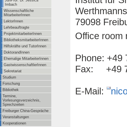
JunProf. Dr. Jessica
Imbach
Werthmanns
Wissenschaftliche
MitarbeiterInnen
79098 Freib
LektorInnen
Lehrbeauftragte
Office room 
ProjektmitarbeiterInnen
BibliotheksmitarbeiterInnen
Hilfskräfte und TutorInnen
DoktorandInnen
Phone: +49 
Ehemalige MitarbeiterInnen
GastwissenschaftlerInnen
Fax: +49 7
Sekretariat
Studium
Forschung
E-Mail:
nic
Bibliothek
Termine,
Vorlesungsverzeichnis,
Sprechzeiten
Freiburger China-Gespräche
Veranstaltungen
Kooperationen