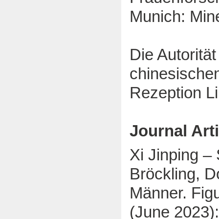
Munich: Min
Die Autoritä
chinesische
Rezeption L
Journal Art
Xi Jinping – 
Bröckling, D
Männer. Figur
(June 2023):