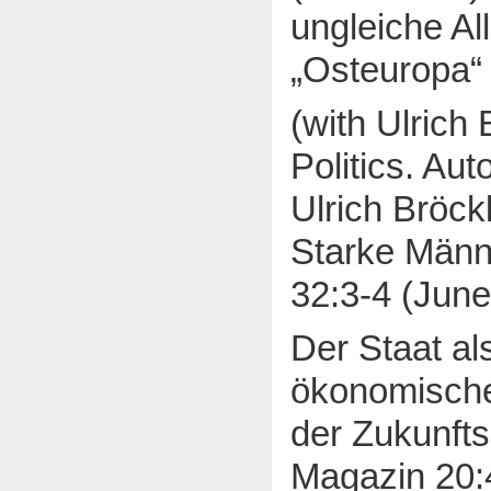
ungleiche Al
„Osteuropa“ 
(with Ulrich
Politics. Aut
Ulrich Bröck
Starke Männe
32:3-4 (June
Der Staat al
ökonomische
der Zukunftsg
Magazin 20:4