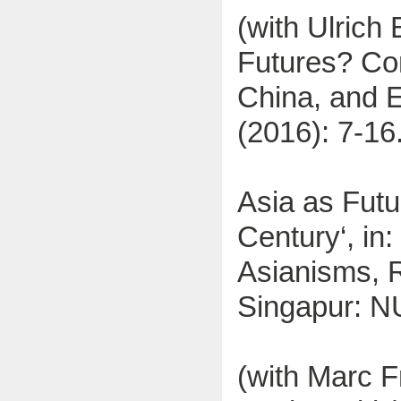
(with Ulrich
Futures? Com
China, and E
(2016): 7-16
Asia as Futu
Century‘, in
Asianisms, R
Singapur: N
(with Marc Fr