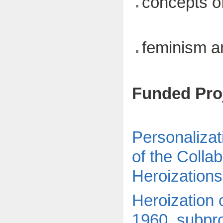
concepts of
feminism a
Funded Pro
Personalizati
of the Colla
Heroization
Heroization
1960, subpro